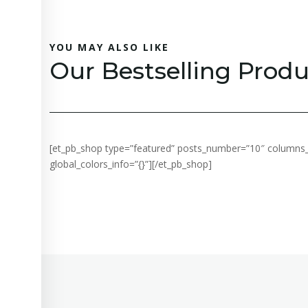
YOU MAY ALSO LIKE
Our Bestselling Produ
[et_pb_shop type=”featured” posts_number=”10″ columns_n
global_colors_info=”{}”][/et_pb_shop]