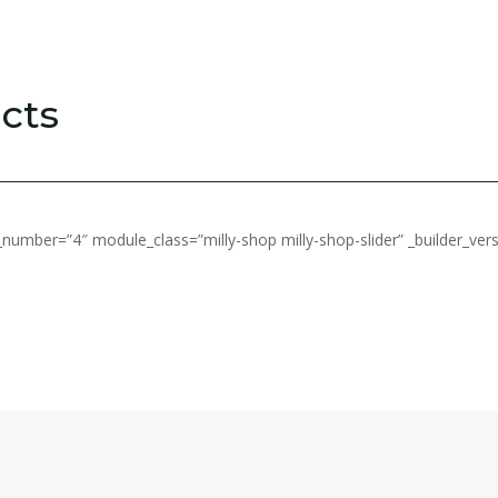
cts
umber=”4″ module_class=”milly-shop milly-shop-slider” _builder_vers