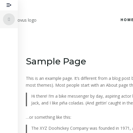
HOM
Sample Page
This is an example page. It’s different from a blog post b
most themes). Most people start with an About page that 
Hi there! I’m a bike messenger by day, aspiring actor 
Jack, and I like piña coladas. (And gettin’ caught in the 
…or something like this:
The XYZ Doohickey Company was founded in 1971, and 