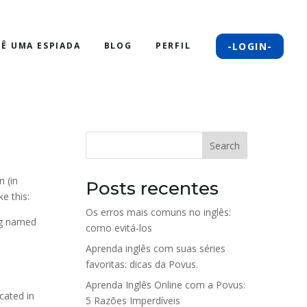
-LOGIN-
DÊ UMA ESPIADA
BLOG
PERFIL
Search
n (in
Posts recentes
e this:
Os erros mais comuns no inglês:
dog named
como evitá-los
Aprenda inglês com suas séries
favoritas: dicas da Povus.
Aprenda Inglês Online com a Povus:
cated in
5 Razões Imperdíveis