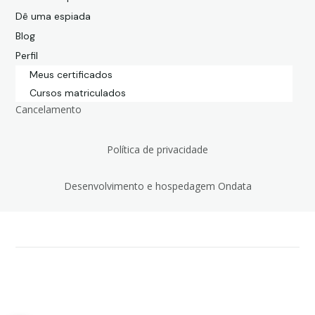
Dê uma espiada
Blog
Perfil
Meus certificados
Cursos matriculados
Cancelamento
Política de privacidade
Desenvolvimento e hospedagem Ondata
© 2026
Povus - Todos os direitos reservados
Política de privacidade
|
Termos de serviço